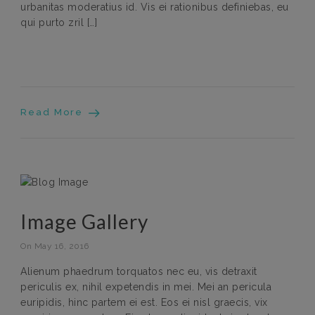
urbanitas moderatius id. Vis ei rationibus definiebas, eu
qui purto zril […]
Read More
Image Gallery
On May 16, 2016
Alienum phaedrum torquatos nec eu, vis detraxit
periculis ex, nihil expetendis in mei. Mei an pericula
euripidis, hinc partem ei est. Eos ei nisl graecis, vix