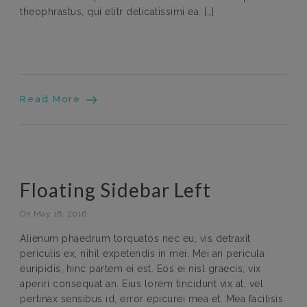
theophrastus, qui elitr delicatissimi ea. […]
Read More
Floating Sidebar Left
On May 16, 2016
Alienum phaedrum torquatos nec eu, vis detraxit
periculis ex, nihil expetendis in mei. Mei an pericula
euripidis, hinc partem ei est. Eos ei nisl graecis, vix
aperiri consequat an. Eius lorem tincidunt vix at, vel
pertinax sensibus id, error epicurei mea et. Mea facilisis