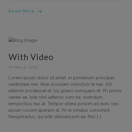
Read More
With Video
On May 31, 2016
Lorem ipsum dolor sit amet, ei ponderum principes
sententiae mei, liber accusam indoctum te has. Est
aeterno prodesset et. Ius graeci numquam et. Pri primis
verear ea, tota nihil aeterno cum ne, vivendum
temporibus has at. Tempor altera possim ad eum, nec
assum vocent aperiam at. Pri ei ornatus corrumpit
theophrastus, qui elitr delicatissimi ea. Nisl […]