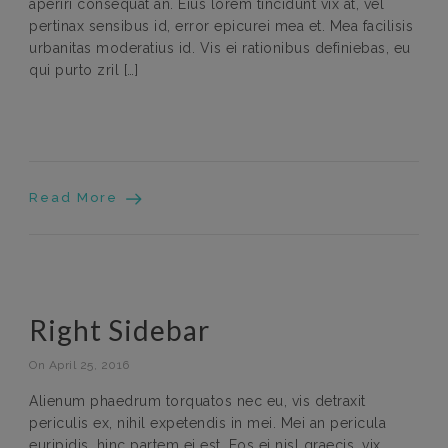
aperiri consequat an. Eius lorem tincidunt vix at, vel
pertinax sensibus id, error epicurei mea et. Mea facilisis
urbanitas moderatius id. Vis ei rationibus definiebas, eu
qui purto zril […]
Read More
Right Sidebar
On April 25, 2016
Alienum phaedrum torquatos nec eu, vis detraxit
periculis ex, nihil expetendis in mei. Mei an pericula
euripidis, hinc partem ei est. Eos ei nisl graecis, vix