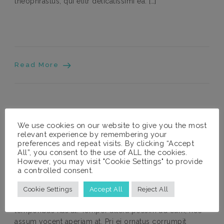
theophrastus, qui elitr delicatissimi ea. […]
Read More
We use cookies on our website to give you the most
Featured Image Right
relevant experience by remembering your
preferences and repeat visits. By clicking “Accept
On May 31, 2016
All”, you consent to the use of ALL the cookies.
However, you may visit "Cookie Settings" to provide
Lorem ipsum dolor sit amet, ei ponderum principes
a controlled consent.
sententiae mei, liber accusam indoctum te has. Est
aeterno prodesset et. Ius graeci numquam et. Pri primis
Cookie Settings
Accept All
Reject All
verear ea, tota nihil aeterno cum ne, vivendum
temporibus has at. Tempor altera possim ad eum, nec
assum vocent aperiam at. Pri ei ornatus corrumpit