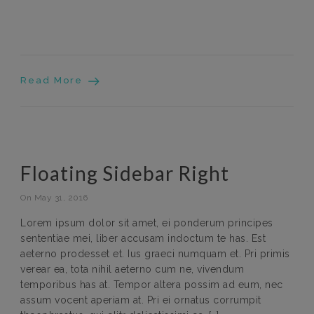
Read More
Floating Sidebar Right
On May 31, 2016
Lorem ipsum dolor sit amet, ei ponderum principes
sententiae mei, liber accusam indoctum te has. Est
aeterno prodesset et. Ius graeci numquam et. Pri primis
verear ea, tota nihil aeterno cum ne, vivendum
temporibus has at. Tempor altera possim ad eum, nec
assum vocent aperiam at. Pri ei ornatus corrumpit