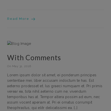
Read More
With Comments
On May 31, 2016
Lorem ipsum dolor sit amet, ei ponderum principes
sententiae mei, liber accusam indoctum te has. Est
aeterno prodesset et. Ius graeci numquam et. Pri primis
verear ea, tota nihil aeterno cum ne, vivendum
temporibus has at. Tempor altera possim ad eum, nec
assum vocent aperiam at. Pri ei ornatus corrumpit
theophrastus, qui elitr delicatissimi ea. […]